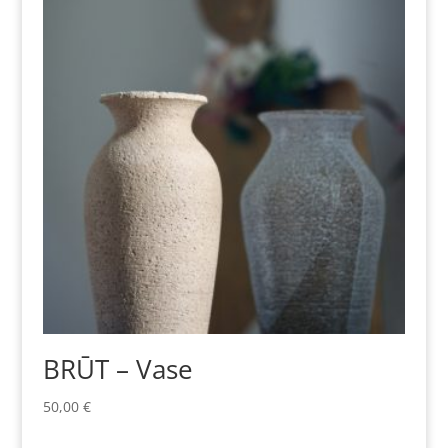
BRŪT – Vase
50,00
€