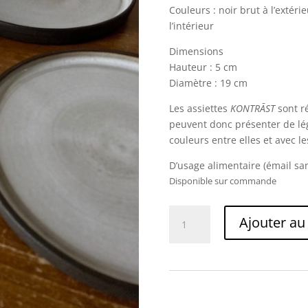
Couleurs : noir brut à l’extéri
l’intérieur
Dimensions
Hauteur : 5 cm
Diamètre : 19 cm
Les assiettes
KONTRĀST
sont ré
peuvent donc présenter de lég
couleurs entre elles et avec le
D’usage alimentaire (émail san
Disponible sur commande
quantité
Ajouter au
de
KONTRĀST
–
Assiette
à
dessert