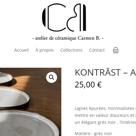
Accueil
À propos
Collections
Contact
Accueil
À propos
Collections
Contact
KONTRĀST – As
25,00
€
Lignes épurées, minimalistes e
mettre en valeur douceurs et m
un élégant grès noir ; l’intéri
Matière : grès noir